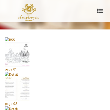
page 01
page 02