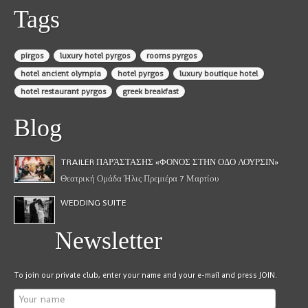
Tags
pirgos
luxury hotel pyrgos
rooms pyrgos
hotel ancient olympia
hotel pyrgos
luxury boutique hotel
hotel restaurant pyrgos
greek breakfast
Blog
TRAILER ΠΑΡΆΣΤΑΣΗΣ «ΦΟΝΟΣ ΣΤΗΝ ΟΔΟ ΛΟΥΡΣΙΝ»
Θεατρική Ομάδα Ήλις Πρεμιέρα 7 Μαρτίου
WEDDING SUITE
Newsletter
To join our private club, enter your name and your e-mail and press JOIN.